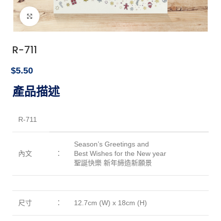
點擊放大
R-711
$
5.50
5.50
產品描述
R-711
Season’s Greetings and
內文
：
Best Wishes for the New year
聖誕快樂 新年締造新願景
尺寸
：
12.7cm (W) x 18cm (H)