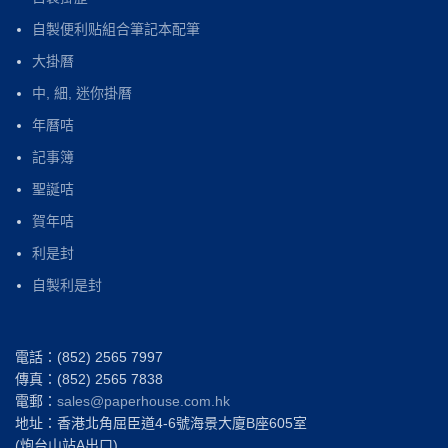
自製便利贴組合筆記本配筆
大掛曆
中, 細, 迷你掛曆
年曆咭
記事簿
聖誕咭
賀年咭
利是封
自製利是封
電話：(852) 2565 7997
傳真：(852) 2565 7838
電郵：
sales@paperhouse.com.hk
地址：香港北角屈臣道4-6號海景大廈B座605室
(炮台山站A出口)