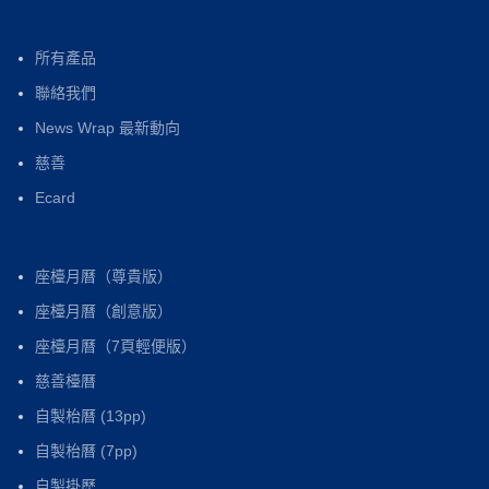
所有產品
聯絡我們
News Wrap 最新動向
慈善
Ecard
座檯月曆（尊貴版）
座檯月曆（創意版）
座檯月曆（7頁輕便版）
慈善檯曆
自製枱曆 (13pp)
自製枱曆 (7pp)
自製掛歷