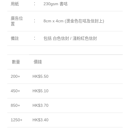
用紙
：
230gsm 書咭
廣告位
：
8cm x 4cm (燙金色在咭及信封上)
置
備註
：
包括 白色信封 / 淺粉紅色信封
數量
價錢
200+
HK$5.50
450+
HK$5.10
850+
HK$3.70
1250+
HK$3.40