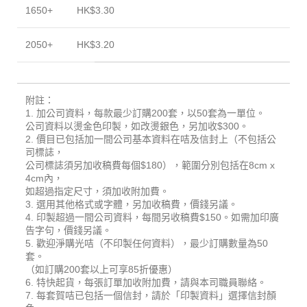
1650+
HK$3.30
2050+
HK$3.20
附註：
1. 加公司資料，每款最少訂購200套，以50套為一單位。
公司資料以燙金色印製，如改燙銀色，另加收$300。
2. 價目已包括加一間公司基本資料在咭及信封上（不包括公
司標誌，
公司標誌須另加收稿費每個$180），範圍分別包括在8cm x
4cm內，
如超過指定尺寸，須加收附加費。
3. 選用其他格式或字體，另加收稿費，價錢另議。
4. 印製超過一間公司資料，每間另收稿費$150。如需加印廣
告字句，價錢另議。
5. 歡迎淨購光咭（不印製任何資料），最少訂購數量為50
套。
（如訂購200套以上可享85折優惠）
6. 特快起貨，每張訂單加收附加費，請與本司職員聯絡。
7. 每套賀咭已包括一個信封，請於「印製資料」選擇信封顏