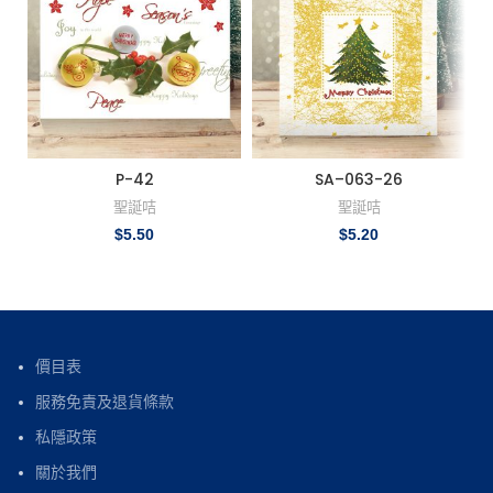
P-42
SA–063-26
聖誕咭
聖誕咭
$
5.50
$
5.20
價目表
服務免責及退貨條款
私隱政策
關於我們