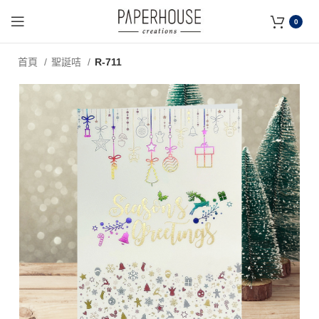
0
首頁
聖誕咭
R-711