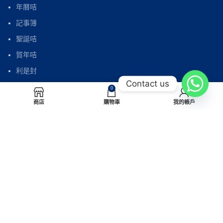
年曆咭
記事簿
聖誕咭
賀年咭
利是封
Contact us
自製利是封
0
商店
購物車
我的帳戶
電話：(852) 2565 7997
傳真：(852) 2565 7838
電郵：
sales@paperhouse.com.hk
地址：香港北角屈臣道4-6號海景大廈B座605室
(炮台山站A出口)
© Paperhouse Creations 2026