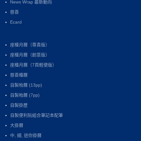
News Wrap 最新動向
慈善
Ecard
座檯月曆（尊貴版）
座檯月曆（創意版）
座檯月曆（7頁輕便版）
慈善檯曆
自製枱曆 (13pp)
自製枱曆 (7pp)
自製掛歷
自製便利贴組合筆記本配筆
大掛曆
中, 細, 迷你掛曆