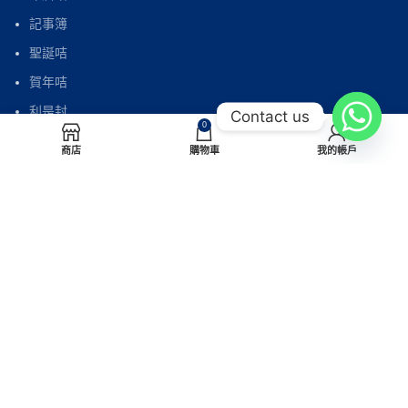
記事簿
聖誕咭
賀年咭
利是封
Contact us
0
自製利是封
商店
購物車
我的帳戶
電話：(852) 2565 7997
傳真：(852) 2565 7838
電郵：
sales@paperhouse.com.hk
地址：香港北角屈臣道4-6號海景大廈B座605室
(炮台山站A出口)
© Paperhouse Creations 2026