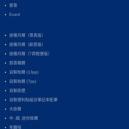
慈善
Ecard
座檯月曆（尊貴版）
座檯月曆（創意版）
座檯月曆（7頁輕便版）
慈善檯曆
自製枱曆 (13pp)
自製枱曆 (7pp)
自製掛歷
自製便利贴組合筆記本配筆
大掛曆
中, 細, 迷你掛曆
年曆咭