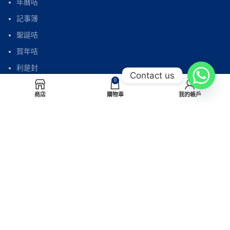
年曆咭
記事簿
聖誕咭
賀年咭
利是封
Contact us
0
自製利是封
商店
購物車
我的帳戶
電話：(852) 2565 7997
傳真：(852) 2565 7838
電郵：
sales@paperhouse.com.hk
地址：香港北角屈臣道4-6號海景大廈B座605室
(炮台山站A出口)
© Paperhouse Creations 2026