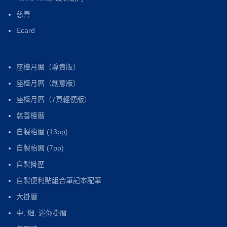
慈善
Ecard
座檯月曆（尊貴版）
座檯月曆（創意版）
座檯月曆（7頁輕便版）
慈善檯曆
自製枱曆 (13pp)
自製枱曆 (7pp)
自製掛歷
自製便利贴組合筆記本配筆
大掛曆
中, 細, 迷你掛曆