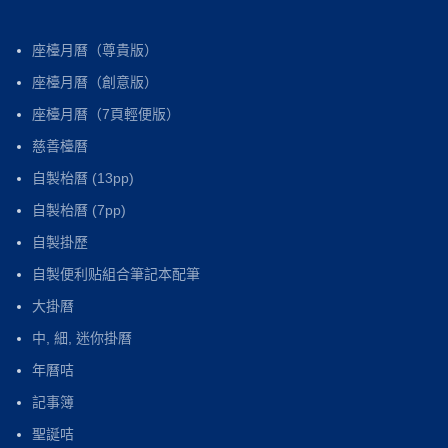
座檯月曆（尊貴版）
座檯月曆（創意版）
座檯月曆（7頁輕便版）
慈善檯曆
自製枱曆 (13pp)
自製枱曆 (7pp)
自製掛歷
自製便利贴組合筆記本配筆
大掛曆
中, 細, 迷你掛曆
年曆咭
記事簿
聖誕咭