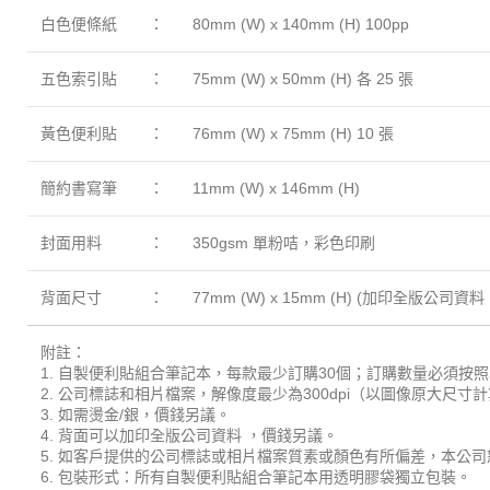
白色便條紙
：
80mm (W) x 140mm (H) 100pp
五色索引貼
：
75mm (W) x 50mm (H) 各 25 張
黃色便利貼
：
76mm (W) x 75mm (H) 10 張
簡約書寫筆
：
11mm (W) x 146mm (H)
封面用料
：
350gsm 單粉咭，彩色印刷
背面尺寸
：
77mm (W) x 15mm (H) (加印全版
附註：
1. 自製便利貼組合筆記本，每款最少訂購30個；訂購數量必須按
2. 公司標誌和相片檔案，解像度最少為300dpi（以圖像原大尺寸
3. 如需燙金/銀，價錢另議。
4. 背面可以加印全版公司資料 ，價錢另議。
5. 如客戶提供的公司標誌或相片檔案質素或顏色有所偏差，本公
6. 包裝形式：所有自製便利貼組合筆記本用透明膠袋獨立包裝。