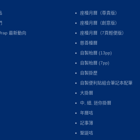
品
座檯月曆（尊貴版）
們
座檯月曆（創意版）
Wrap 最新動向
座檯月曆（7頁輕便版）
慈善檯曆
自製枱曆 (13pp)
自製枱曆 (7pp)
自製掛歷
自製便利贴組合筆記本配筆
大掛曆
中, 細, 迷你掛曆
年曆咭
記事簿
聖誕咭